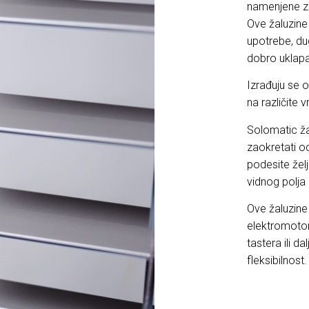
namenjene za
Ove žaluzine
upotrebe, dug
dobro uklapa
Izrađuju se 
na različite 
Solomatic ža
zaokretati o
podesite žel
vidnog polja
Ove žaluzine
elektromotor
tastera ili d
fleksibilnost.