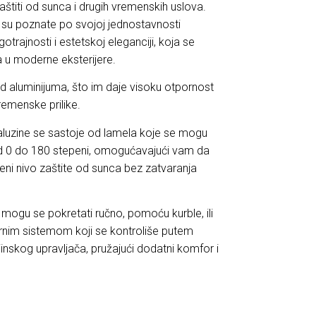
štiti od sunca i drugih vremenskih uslova.
 su poznate po svojoj jednostavnosti
otrajnosti i estetskoj eleganciji, koja se
 u moderne eksterijere.
od aluminijuma, što im daje visoku otpornost
vremenske prilike.
luzine se sastoje od lamela koje se mogu
d 0 do 180 stepeni, omogućavajući vam da
jeni nivo zaštite od sunca bez zatvaranja
 mogu se pokretati ručno, pomoću kurble, ili
nim sistemom koji se kontroliše putem
aljinskog upravljača, pružajući dodatni komfor i