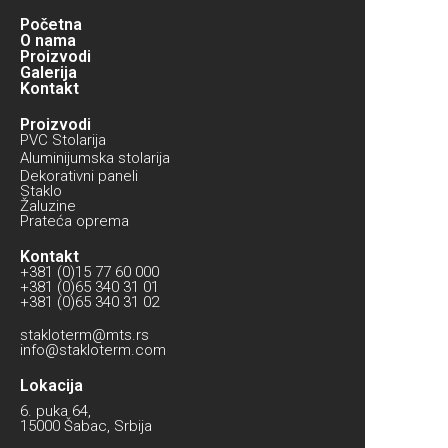
Početna
O nama
Proizvodi
Galerija
Kontakt
Proizvodi
PVC Stolarija
Aluminijumska stolarija
Dekorativni paneli
Staklo
Žaluzine
Prateća oprema
Kontakt
+381 (0)15 77 60 000
+381 (0)65 340 31 01
+381 (0)65 340 31 02
stakloterm@mts.rs
info@stakloterm.com
Lokacija
6. puka 64,
15000 Šabac, Srbija