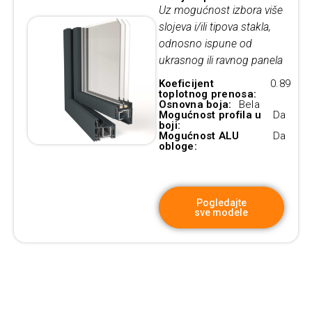
Uz mogućnost izbora više
slojeva i/ili tipova stakla,
odnosno ispune od
ukrasnog ili ravnog panela
Koeficijent
0.89
toplotnog prenosa:
Osnovna boja:
Bela
Mogućnost profila u
Da
boji:
Mogućnost ALU
Da
obloge:
Pogledajte
sve modele