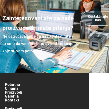
Kontaktirajte
Zainteresovani ste za naše
nas
proizvode ili imate pitanja?
Ne ustručavajte se da nas kontaktirate -
tu smo da vam pružimo sve informacije
koje su vam potrebne!
Početna
O nama
Proizvodi
Galerija
Kontakt
Proizvodi