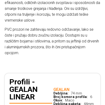
efikasnosti, odličnih izolacionih svojstava i sposobnosti da
smanje troškove grejanja i hlađenja. Oni su izdržljivi,
otporni na truljenje i koroziju, te mogu izdržati teške
vremenske uslove.
PVC prozori ne zahtevaju redovno održavanje, lako se
čiste i pružaju dobru zvučnu izolaciju. Dostupni su u
različitim bojama i stilovima, a pritom su jeftiniji od drvenih
i aluminijumskih prozora, što ih čini pristupačnijom
opcijom.
Profili -
GEALAN
GEALAN
Debljina:
74 mm
LINEAR
Broj komora profila:
6
Okov:
Maco
Debljina paketa:
44mm